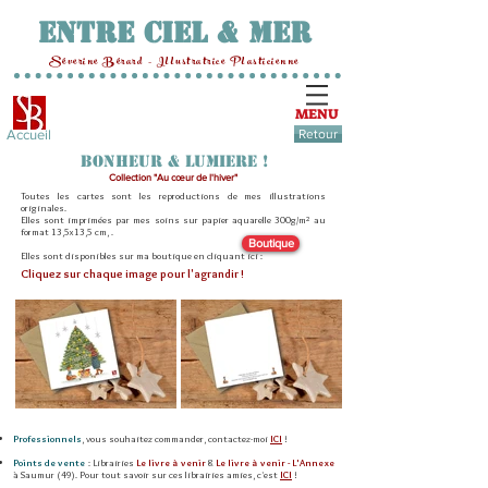
Entre Ciel & Mer
Séverine Bérard - Illustratrice Plasticienne
MENU
Accueil
Retour
BONHEUR & LUMIERE !
Collection "Au cœur de l'hiver"
Toutes les cartes sont les reproductions de mes illustrations
originales.
Elles sont imprimées par mes soins sur papier aquarelle 300g/m² au
format 13,5x13,5 cm, .
Boutique
Elles sont disponibles sur ma boutique en cliquant ici :
Cliquez sur chaque image pour l'agrandir !
Professionnels
, vous souhaitez commander, contactez-moi
ICI
!
Points de vente
: Librairies
Le livre à venir
&
Le livre à venir - L'Annexe
à Saumur (49). Pour tout savoir sur ces librairies amies, c'est
ICI
!