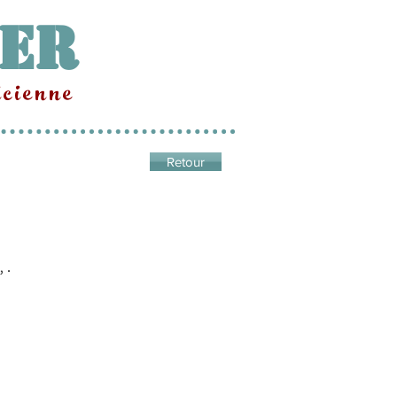
Mer
cienne
Retour
, .