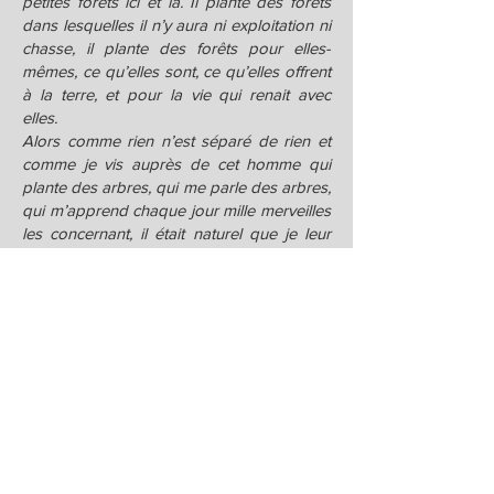
petites forêts ici et là. Il plante des forêts
dans lesquelles il n’y aura ni exploitation ni
chasse, il plante des forêts pour elles-
mêmes, ce qu’elles sont, ce qu’elles offrent
à la terre, et pour la vie qui renait avec
elles.
Alors comme rien n’est séparé de rien et
comme je vis auprès de cet homme qui
plante des arbres, qui me parle des arbres,
qui m’apprend chaque jour mille merveilles
les concernant, il était naturel que je leur
écrive aussi des lettres. Trente-six lettres
pour commencer. Par amour pour eux,
par amour pour lui. »
Albane Gellé, 2021
En savoir plus sur :
Cher arbre - Nouvelle édition augmentée
Albane Gellé