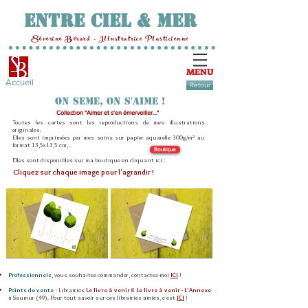
Entre Ciel & Mer
Séverine Bérard - Illustratrice Plasticienne
MENU
Accueil
Retour
ON SEME, ON S'AIME !
Collection "Aimer et s'en émerveiller..."
Toutes les cartes sont les reproductions de mes illustrations
originales.
Elles sont imprimées par mes soins sur papier aquarelle 300g/m² au
format 13,5x13,5 cm, .
Boutique
Elles sont disponibles sur ma boutique en cliquant ici :
Cliquez sur chaque image pour l'agrandir !
Professionnels
, vous souhaitez commander, contactez-moi
ICI
!
Points de vente
: Librairies
Le livre à venir
&
Le livre à venir - L'Annexe
à Saumur (49).
Pour tout savoir sur ces librairies amies, c'est
ICI
!