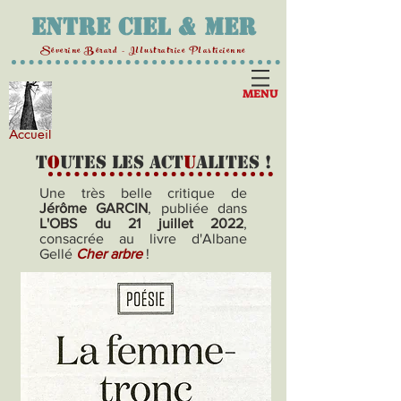
Entre Ciel & Mer
Séverine Bérard - Illustratrice Plasticienne
MENU
Accueil
T
o
utes les act
u
alites !
Une très belle critique de
Jérôme GARCIN
, publiée dans
L'OBS du 21 juillet 2022
,
consacrée au livre d'Albane
Gellé
Cher arbre
!