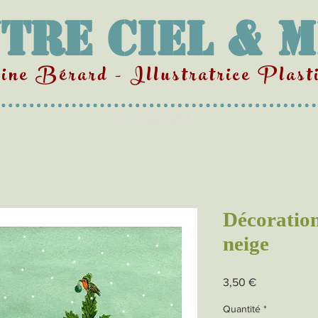
tre Ciel & 
ne Bérard - Illustratrice Plasti
© Copyright
Décoration
neige
Prix
3,50 €
Quantité
*