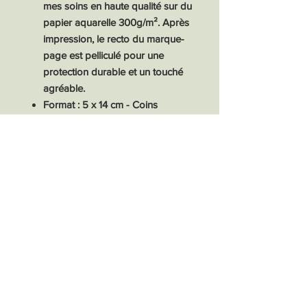
mes soins en haute qualité sur du
papier aquarelle 300g/m². Après
impression, le recto du marque-
page est pelliculé pour une
protection durable et un touché
agréable.
Format : 5 x 14 cm - Coins
arrondis
Marque-page entièrement réalisé
par mes soins dans mon petit
atelier.
Selon le réglage de votre écran,
la couleur de l'article peut différer
légèrement de l'original.