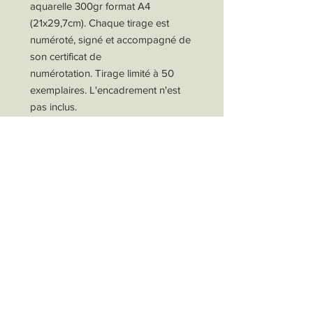
aquarelle 300gr format A4
(21x29,7cm). Chaque tirage est
numéroté, signé et accompagné de
son certificat de
numérotation. Tirage limité à 50
exemplaires. L'encadrement n'est
pas inclus.
L'oeuvre originale (2022)
a été
réalisée à l'aquarelle, gouache fine,
encre, graphite et café sur papier
aquarelle 300gr.
Selon le réglage de votre écran, la
couleur de l'article peut différer
légèrement.