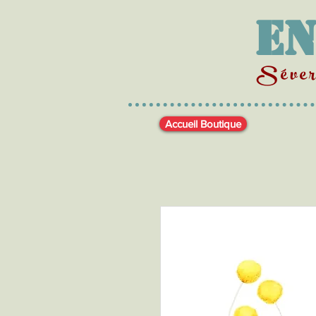
En
Séveri
Accueil Boutique