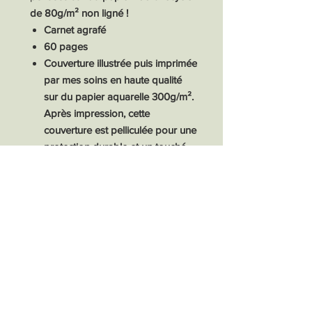
de 80g/m² non ligné !
Carnet agrafé
60 pages
Couverture illustrée puis imprimée
par mes soins en haute qualité
sur du papier aquarelle 300g/m².
Après impression, cette
couverture est pelliculée pour une
protection durable et un touché
agréable.
Format : 9 x 12,5 cm
Carnet entièrement réalisé par
mes soins dans mon petit atelier.
Selon le réglage de votre écran,
la couleur de l'article peut différer
légèrement de l'original.